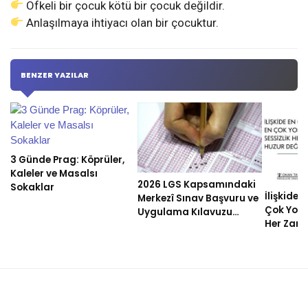
Öfkeli bir çocuk kötü bir çocuk değildir.
Anlaşılmaya ihtiyacı olan bir çocuktur.
BENZER YAZILAR
3 Günde Prag: Köprüler,
Kaleler ve Masalsı
2026 LGS Kapsamındaki
Sokaklar
İlişkide 
Merkezî Sınav Başvuru ve
Çok Yorul
Uygulama Kılavuzu
Her Zama
Yayımlandı