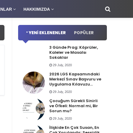
NLAR
HAKKIMIZDA
YENI EKLENENLER
POPÜLER
3 Günde Prag: Köprüler,
Kaleler ve Masalsı
Sokaklar
29 July, 2020
2026 LGS Kapsamındaki
Merkezî Sınav Başvuru ve
Uygulama Kılavuzu
Yayımlandı
29 July, 2020
Çocuğum Sürekli Sinirli
ve Öfkeli: Normal mi, Bir
Sorun mu?
29 July, 2020
İlişkide En Çok Susan, En
Çok Yorulandır: Sessizlik